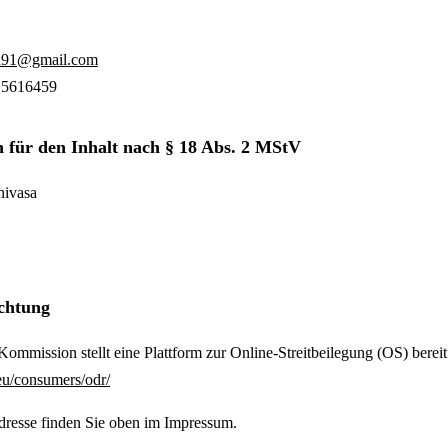
sh91@gmail.com
0 5616459
h für den Inhalt nach § 18 Abs. 2 MStV
nivasa
ichtung
ommission stellt eine Plattform zur Online-Streitbeilegung (OS) bereit
.eu/consumers/odr/
resse finden Sie oben im Impressum.