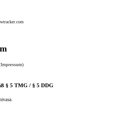
owtracker.com
um
 (Impressum)
ß § 5 TMG / § 5 DDG
nivasa