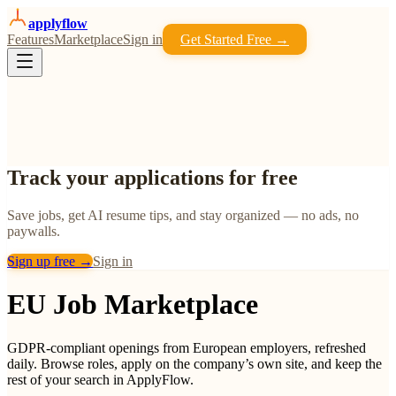
apply
flow
Features
Marketplace
Sign in
Get Started Free →
Track your applications for free
Save jobs, get AI resume tips, and stay organized — no ads, no
paywalls.
Sign up free →
Sign in
EU Job Marketplace
GDPR-compliant openings from European employers, refreshed
daily. Browse roles, apply on the company’s own site, and keep the
rest of your search in ApplyFlow.