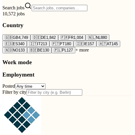
Search jobs
10,572
jobs
Country
🇬🇧
GB
4,749
🇩🇪
DE
1,842
🇫🇷
FR
1,004
🇳🇱
NL
880
🇪🇸
ES
340
🇮🇹
IT
213
🇵🇹
PT
180
🇮🇪
IE
157
🇦🇹
AT
145
+ more
🇳🇴
NO
133
🇧🇪
BE
130
🇵🇱
PL
127
Work mode
Employment
Posted
Filter by city