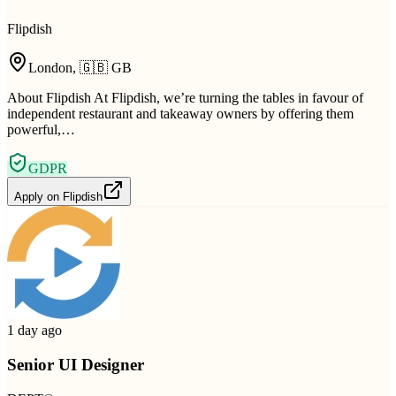
Flipdish
London
,
🇬🇧
GB
About Flipdish At Flipdish, we’re turning the tables in favour of
independent restaurant and takeaway owners by offering them
powerful,…
GDPR
Apply on
Flipdish
1 day ago
Senior UI Designer